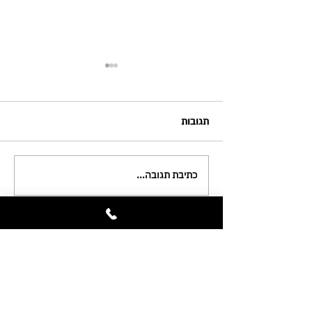
תגובות
כתיבת תגובה...
הזדמנות מצוינת להיכנס
לעולם ההייטק !!
+972 (3) 618-10-07
ORLY@unilink.co.il