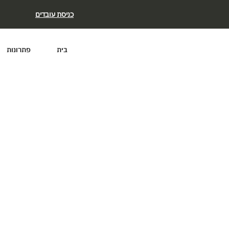
כניסת עובדים
בית
פתרונות
RY DAY
קריירה
.
קבוצת
יונילינק
היא חברת IT פר
בפיתוח תוכנה, IT infrastruction אופטימיזציה,