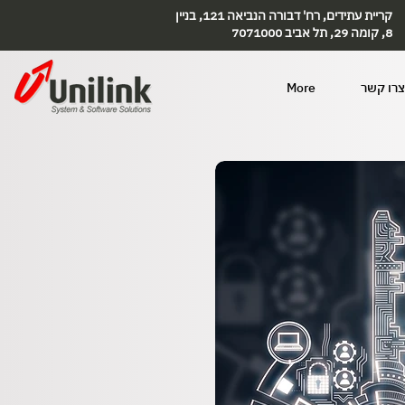
קריית עתידים, רח' דבורה הנביאה 121, בניין
8, קומה 29, תל אביב 7071000
צרו קשר
More