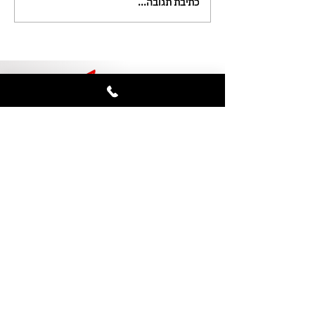
כתיבת תגובה...
Software Developer for
$3,000 per month!!!
+972 (3) 618-10-07
ORLY@unilink.co.il
קריית עתידים, רח' דבורה הנביאה 121, בניין 8,
קומה 29, תל אביב
7071000